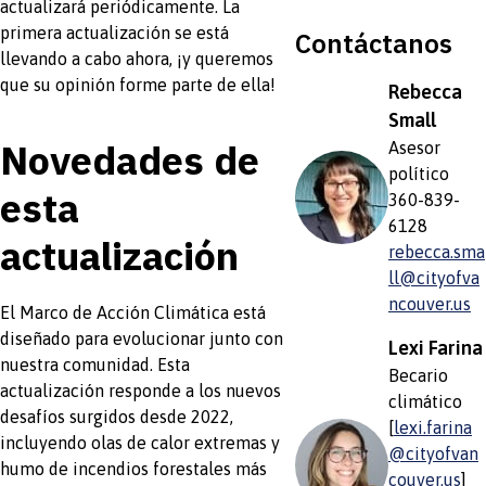
actualizará periódicamente. La
primera actualización se está
Contáctanos
llevando a cabo ahora, ¡y queremos
que su opinión forme parte de ella!
Rebecca
Small
Novedades de
Asesor
político
esta
360-839-
6128
actualización
rebecca.sma
ll@cityofva
ncouver.us
El Marco de Acción Climática está
diseñado para evolucionar junto con
Lexi Farina
nuestra comunidad. Esta
Becario
actualización responde a los nuevos
climático
desafíos surgidos desde 2022,
[
lexi.farina
incluyendo olas de calor extremas y
@cityofvan
humo de incendios forestales más
couver.us
]