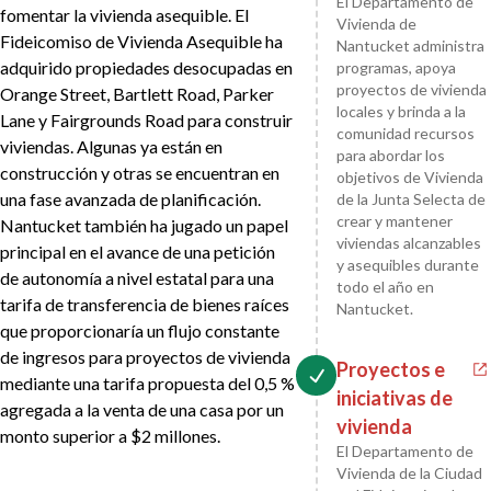
El Departamento de
fomentar la vivienda asequible. El
Vivienda de
Fideicomiso de Vivienda Asequible ha
Nantucket administra
adquirido propiedades desocupadas en
programas, apoya
proyectos de vivienda
Orange Street, Bartlett Road, Parker
locales y brinda a la
Lane y Fairgrounds Road para construir
comunidad recursos
viviendas. Algunas ya están en
para abordar los
construcción y otras se encuentran en
objetivos de Vivienda
una fase avanzada de planificación.
de la Junta Selecta de
crear y mantener
Nantucket también ha jugado un papel
viviendas alcanzables
principal en el avance de una petición
y asequibles durante
de autonomía a nivel estatal para una
todo el año en
tarifa de transferencia de bienes raíces
Nantucket.
que proporcionaría un flujo constante
de ingresos para proyectos de vivienda
Proyectos e
mediante una tarifa propuesta del 0,5 %
iniciativas de
agregada a la venta de una casa por un
vivienda
monto superior a $2 millones.
El Departamento de
Vivienda de la Ciudad